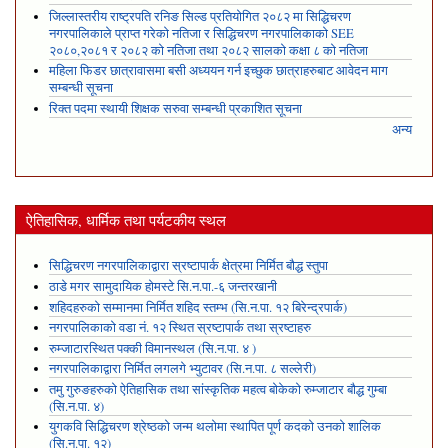
जिल्लास्तरीय राष्ट्रपति रनिङ सिल्ड प्रतियोगित २०८२ मा सिद्धिचरण
नगरपालिकाले प्राप्त गरेकाे नतिजा र सिद्धिचरण नगरपालिकाको SEE
२०८०,२०८१ र २०८२ को नतिजा तथा २०८२ सालको कक्षा ८ को नतिजा
महिला फिडर छात्रावासमा बसी अध्ययन गर्न इच्छुक छात्राहरुबाट आवेदन माग
सम्बन्धी सूचना
रिक्त पदमा स्थायी शिक्षक सरुवा सम्बन्धी प्रकाशित सूचना
अन्य
ऐतिहासिक, धार्मिक तथा पर्यटकीय स्थल
सिद्धिचरण नगरपालिकाद्वारा स्रष्टापार्क क्षेत्रमा निर्मित बौद्ध स्तुपा
ठाडे मगर सामुदायिक होमस्टे सि.न.पा.-६ जन्तरखानी
शहिदहरुको सम्मानमा निर्मित शहिद स्तम्भ (सि.न.पा. १२ बिरेन्द्रपार्क)
नगरपालिकाको वडा नं. १२ स्थित स्रष्टापार्क तथा स्रष्टाहरु
रुम्जाटारस्थित पक्की विमानस्थल (सि.न.पा. ४ )
नगरपालिकाद्वारा निर्मित लगलगे भ्युटावर (सि.न.पा. ८ सल्लेरी)
तमु गुरुङहरुको ऐतिहासिक तथा सांस्कृतिक महत्व बोकेको रुम्जाटार बौद्ध गुम्बा
(सि.न.पा. ४)
युगकवि सिद्धिचरण श्रेष्ठको जन्म थलोमा स्थापित पूर्ण कदको उनको शालिक
(सि.न.पा. १२)