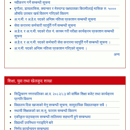
नवीकरण गर्ने सम्बन्धी सूचना
मृगौला, डायलासिस, क्यान्सर र मेरुदण्ड पक्षघातका बिरामीलाई मासिक रु. ५०००
औषधि उपचार खर्च वितरण गरिएको विवरण
अ.न.मी. र अ.हे.व. पदको अन्तिम नतिजा प्रकाशन सम्बन्धी सूचना
सेवा करारमा कर्मचारी पदपूर्ति गर्ने सम्बन्धी सूचना
अ.हे.व. र अ.न.मी. पदको रोल नं. कायम गरी परीक्षा कार्यक्रम प्रकाशन सम्बन्धी
सूचना
अ.हे.व. र अ.न.मी. पदको कर्मचारी सेवा करारमा पदपूर्ति गर्ने सम्बन्धी सूचना ।
अ.न.मी. पदको अन्तिम नतिजा प्रकाशन गरिएको सूचना ।
अन्य
शिक्षा, युवा तथा खेलकुद शाखा
सिद्धिचरण नगरपालिका आ.व. २०८२/८३ को वार्षिक शिक्षा बजेट तथा कार्यक्रम
प्रगति विवरण
विद्यालय दिवा खाजाको मेनु सम्बन्धी सूचना, सामुदायिक विद्यालयहरु सबै ।
स्थायी शिक्षकको का.स.मू. फाराम सम्बन्धी विवरण
एकीकृत पाठ्यक्रम सम्बन्धी तालिममा सहभागी हुने सम्बन्धमा
विद्यार्थी उपस्थित गराइदिने बारे
निर्णय कार्यान्वयन सम्बन्धमा