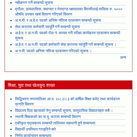
नवीकरण गर्ने सम्बन्धी सूचना
मृगौला, डायलासिस, क्यान्सर र मेरुदण्ड पक्षघातका बिरामीलाई मासिक रु. ५०००
औषधि उपचार खर्च वितरण गरिएको विवरण
अ.न.मी. र अ.हे.व. पदको अन्तिम नतिजा प्रकाशन सम्बन्धी सूचना
सेवा करारमा कर्मचारी पदपूर्ति गर्ने सम्बन्धी सूचना
अ.हे.व. र अ.न.मी. पदको रोल नं. कायम गरी परीक्षा कार्यक्रम प्रकाशन सम्बन्धी
सूचना
अ.हे.व. र अ.न.मी. पदको कर्मचारी सेवा करारमा पदपूर्ति गर्ने सम्बन्धी सूचना ।
अ.न.मी. पदको अन्तिम नतिजा प्रकाशन गरिएको सूचना ।
अन्य
शिक्षा, युवा तथा खेलकुद शाखा
सिद्धिचरण नगरपालिका आ.व. २०८२/८३ को वार्षिक शिक्षा बजेट तथा कार्यक्रम
प्रगति विवरण
विद्यालय दिवा खाजाको मेनु सम्बन्धी सूचना, सामुदायिक विद्यालयहरु सबै ।
स्थायी शिक्षकको का.स.मू. फाराम सम्बन्धी विवरण
एकीकृत पाठ्यक्रम सम्बन्धी तालिममा सहभागी हुने सम्बन्धमा
विद्यार्थी उपस्थित गराइदिने बारे
निर्णय कार्यान्वयन सम्बन्धमा