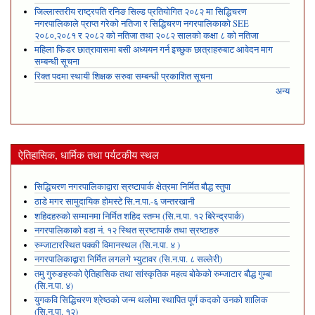
जिल्लास्तरीय राष्ट्रपति रनिङ सिल्ड प्रतियोगित २०८२ मा सिद्धिचरण
नगरपालिकाले प्राप्त गरेकाे नतिजा र सिद्धिचरण नगरपालिकाको SEE
२०८०,२०८१ र २०८२ को नतिजा तथा २०८२ सालको कक्षा ८ को नतिजा
महिला फिडर छात्रावासमा बसी अध्ययन गर्न इच्छुक छात्राहरुबाट आवेदन माग
सम्बन्धी सूचना
रिक्त पदमा स्थायी शिक्षक सरुवा सम्बन्धी प्रकाशित सूचना
अन्य
ऐतिहासिक, धार्मिक तथा पर्यटकीय स्थल
सिद्धिचरण नगरपालिकाद्वारा स्रष्टापार्क क्षेत्रमा निर्मित बौद्ध स्तुपा
ठाडे मगर सामुदायिक होमस्टे सि.न.पा.-६ जन्तरखानी
शहिदहरुको सम्मानमा निर्मित शहिद स्तम्भ (सि.न.पा. १२ बिरेन्द्रपार्क)
नगरपालिकाको वडा नं. १२ स्थित स्रष्टापार्क तथा स्रष्टाहरु
रुम्जाटारस्थित पक्की विमानस्थल (सि.न.पा. ४ )
नगरपालिकाद्वारा निर्मित लगलगे भ्युटावर (सि.न.पा. ८ सल्लेरी)
तमु गुरुङहरुको ऐतिहासिक तथा सांस्कृतिक महत्व बोकेको रुम्जाटार बौद्ध गुम्बा
(सि.न.पा. ४)
युगकवि सिद्धिचरण श्रेष्ठको जन्म थलोमा स्थापित पूर्ण कदको उनको शालिक
(सि.न.पा. १२)