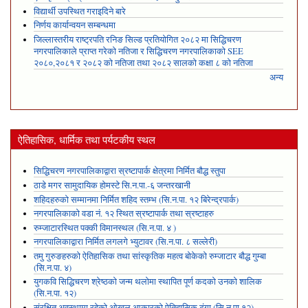
विद्यार्थी उपस्थित गराइदिने बारे
निर्णय कार्यान्वयन सम्बन्धमा
जिल्लास्तरीय राष्ट्रपति रनिङ सिल्ड प्रतियोगित २०८२ मा सिद्धिचरण
नगरपालिकाले प्राप्त गरेकाे नतिजा र सिद्धिचरण नगरपालिकाको SEE
२०८०,२०८१ र २०८२ को नतिजा तथा २०८२ सालको कक्षा ८ को नतिजा
अन्य
ऐतिहासिक, धार्मिक तथा पर्यटकीय स्थल
सिद्धिचरण नगरपालिकाद्वारा स्रष्टापार्क क्षेत्रमा निर्मित बौद्ध स्तुपा
ठाडे मगर सामुदायिक होमस्टे सि.न.पा.-६ जन्तरखानी
शहिदहरुको सम्मानमा निर्मित शहिद स्तम्भ (सि.न.पा. १२ बिरेन्द्रपार्क)
नगरपालिकाको वडा नं. १२ स्थित स्रष्टापार्क तथा स्रष्टाहरु
रुम्जाटारस्थित पक्की विमानस्थल (सि.न.पा. ४ )
नगरपालिकाद्वारा निर्मित लगलगे भ्युटावर (सि.न.पा. ८ सल्लेरी)
तमु गुरुङहरुको ऐतिहासिक तथा सांस्कृतिक महत्व बोकेको रुम्जाटार बौद्ध गुम्बा
(सि.न.पा. ४)
युगकवि सिद्धिचरण श्रेष्ठको जन्म थलोमा स्थापित पूर्ण कदको उनको शालिक
(सि.न.पा. १२)
संरक्षित अवस्थामा रहेको ओखल आकारको ऐतिहासिक ढुंगा (सि.न.पा.१२)