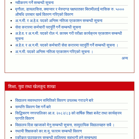
नवीकरण गर्ने सम्बन्धी सूचना
मृगौला, डायलासिस, क्यान्सर र मेरुदण्ड पक्षघातका बिरामीलाई मासिक रु. ५०००
औषधि उपचार खर्च वितरण गरिएको विवरण
अ.न.मी. र अ.हे.व. पदको अन्तिम नतिजा प्रकाशन सम्बन्धी सूचना
सेवा करारमा कर्मचारी पदपूर्ति गर्ने सम्बन्धी सूचना
अ.हे.व. र अ.न.मी. पदको रोल नं. कायम गरी परीक्षा कार्यक्रम प्रकाशन सम्बन्धी
सूचना
अ.हे.व. र अ.न.मी. पदको कर्मचारी सेवा करारमा पदपूर्ति गर्ने सम्बन्धी सूचना ।
अ.न.मी. पदको अन्तिम नतिजा प्रकाशन गरिएको सूचना ।
अन्य
शिक्षा, युवा तथा खेलकुद शाखा
विद्यालय व्यवस्थापन समितिको विवरण उपलब्ध गराउने बारे
सम्पत्ति विवरण पेश गर्ने बारे
सिद्धिचरण नगरपालिका आ.व. २०८२/८३ को वार्षिक शिक्षा बजेट तथा कार्यक्रम
प्रगति विवरण
विद्यालय दिवा खाजाको मेनु सम्बन्धी सूचना, सामुदायिक विद्यालयहरु सबै ।
स्थायी शिक्षकको का.स.मू. फाराम सम्बन्धी विवरण
एकीकृत पाठ्यक्रम सम्बन्धी तालिममा सहभागी हुने सम्बन्धमा