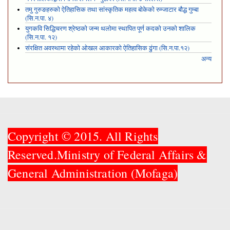
तमु गुरुङहरुको ऐतिहासिक तथा सांस्कृतिक महत्व बोकेको रुम्जाटार बौद्ध गुम्बा
(सि.न.पा. ४)
युगकवि सिद्धिचरण श्रेष्ठको जन्म थलोमा स्थापित पूर्ण कदको उनको शालिक
(सि.न.पा. १२)
संरक्षित अवस्थामा रहेको ओखल आकारको ऐतिहासिक ढुंगा (सि.न.पा.१२)
अन्य
Copyright © 2015. All Rights
Reserved.Ministry of Federal Affairs &
General Administration (Mofaga)