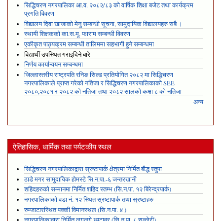
सिद्धिचरण नगरपालिका आ.व. २०८२/८३ को वार्षिक शिक्षा बजेट तथा कार्यक्रम
प्रगति विवरण
विद्यालय दिवा खाजाको मेनु सम्बन्धी सूचना, सामुदायिक विद्यालयहरु सबै ।
स्थायी शिक्षकको का.स.मू. फाराम सम्बन्धी विवरण
एकीकृत पाठ्यक्रम सम्बन्धी तालिममा सहभागी हुने सम्बन्धमा
विद्यार्थी उपस्थित गराइदिने बारे
निर्णय कार्यान्वयन सम्बन्धमा
जिल्लास्तरीय राष्ट्रपति रनिङ सिल्ड प्रतियोगित २०८२ मा सिद्धिचरण
नगरपालिकाले प्राप्त गरेकाे नतिजा र सिद्धिचरण नगरपालिकाको SEE
२०८०,२०८१ र २०८२ को नतिजा तथा २०८२ सालको कक्षा ८ को नतिजा
अन्य
ऐतिहासिक, धार्मिक तथा पर्यटकीय स्थल
सिद्धिचरण नगरपालिकाद्वारा स्रष्टापार्क क्षेत्रमा निर्मित बौद्ध स्तुपा
ठाडे मगर सामुदायिक होमस्टे सि.न.पा.-६ जन्तरखानी
शहिदहरुको सम्मानमा निर्मित शहिद स्तम्भ (सि.न.पा. १२ बिरेन्द्रपार्क)
नगरपालिकाको वडा नं. १२ स्थित स्रष्टापार्क तथा स्रष्टाहरु
रुम्जाटारस्थित पक्की विमानस्थल (सि.न.पा. ४ )
नगरपालिकाद्वारा निर्मित लगलगे भ्युटावर (सि.न.पा. ८ सल्लेरी)