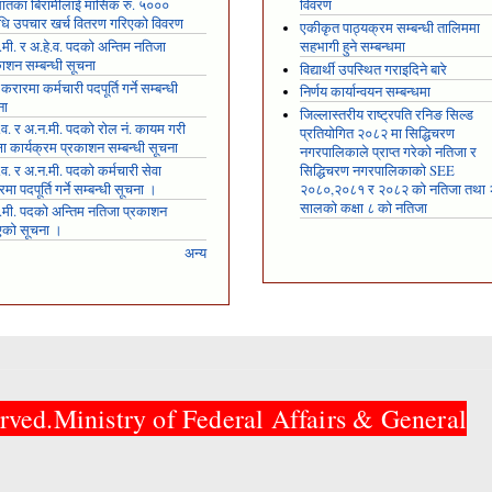
षघातका बिरामीलाई मासिक रु. ५०००
विवरण
ि उपचार खर्च वितरण गरिएको विवरण
एकीकृत पाठ्यक्रम सम्बन्धी तालिममा
मी. र अ.हे.व. पदको अन्तिम नतिजा
सहभागी हुने सम्बन्धमा
ाशन सम्बन्धी सूचना
विद्यार्थी उपस्थित गराइदिने बारे
 करारमा कर्मचारी पदपूर्ति गर्ने सम्बन्धी
निर्णय कार्यान्वयन सम्बन्धमा
ना
जिल्लास्तरीय राष्ट्रपति रनिङ सिल्ड
.व. र अ.न.मी. पदको रोल नं. कायम गरी
प्रतियोगित २०८२ मा सिद्धिचरण
्षा कार्यक्रम प्रकाशन सम्बन्धी सूचना
नगरपालिकाले प्राप्त गरेकाे नतिजा र
.व. र अ.न.मी. पदको कर्मचारी सेवा
सिद्धिचरण नगरपालिकाको SEE
मा पदपूर्ति गर्ने सम्बन्धी सूचना ।
२०८०,२०८१ र २०८२ को नतिजा तथा
सालको कक्षा ८ को नतिजा
.मी. पदको अन्तिम नतिजा प्रकाशन
एको सूचना ।
अन्य
rved.Ministry of Federal Affairs & General