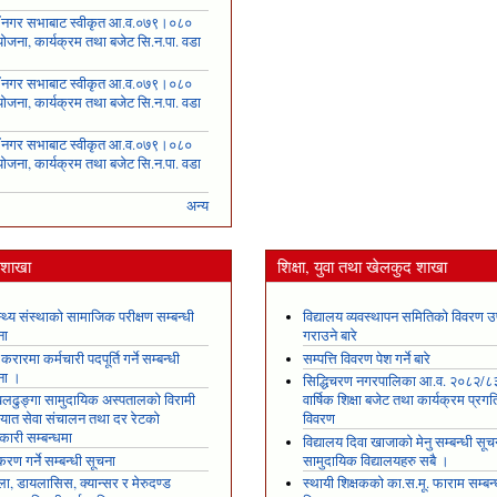
५
ँ नगर सभाबाट स्वीकृत आ.व.०७९।०८०
ोजना, कार्यक्रम तथा बजेट सि.न.पा. वडा
६
ँ नगर सभाबाट स्वीकृत आ.व.०७९।०८०
ोजना, कार्यक्रम तथा बजेट सि.न.पा. वडा
७
ँ नगर सभाबाट स्वीकृत आ.व.०७९।०८०
ोजना, कार्यक्रम तथा बजेट सि.न.पा. वडा
८
अन्य
य शाखा
शिक्षा, युवा तथा खेलकुद शाखा
स्थ्य संस्थाको सामाजिक परीक्षण सम्बन्धी
विद्यालय व्यवस्थापन समितिको विवरण उ
ना
गराउने बारे
 करारमा कर्मचारी पदपूर्ति गर्ने सम्बन्धी
सम्पत्ति विवरण पेश गर्ने बारे
ना ।
सिद्धिचरण नगरपालिका आ.व. २०८२/८
ढुङ्गा सामुदायिक अस्पतालको विरामी
वार्षिक शिक्षा बजेट तथा कार्यक्रम प्रगत
ायात सेवा संचालन तथा दर रेटको
विवरण
कारी सम्बन्धमा
विद्यालय दिवा खाजाको मेनु सम्बन्धी सूच
रण गर्ने सम्बन्धी सूचना
सामुदायिक विद्यालयहरु सबै ।
ला, डायलासिस, क्यान्सर र मेरुदण्ड
स्थायी शिक्षकको का.स.मू. फाराम सम्बन्