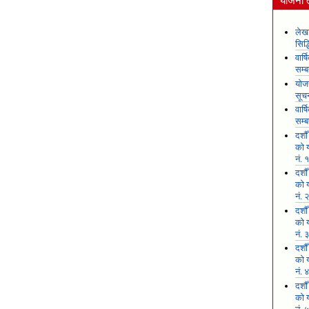
योजना 
लेखा
सिद
वार्
सम्ब
योजन
सूच
वार्
सम्ब
दशौ
को य
नं. 
दशौ
को य
नं. 
दशौ
को य
नं. 
दशौ
को य
नं. 
दशौ
को य