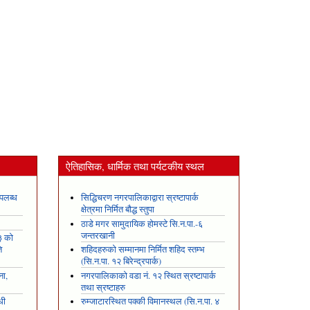
ऐतिहासिक, धार्मिक तथा पर्यटकीय स्थल
पलब्ध
सिद्धिचरण नगरपालिकाद्वारा स्रष्टापार्क
क्षेत्रमा निर्मित बौद्ध स्तुपा
ठाडे मगर सामुदायिक होमस्टे सि.न.पा.-६
जन्तरखानी
३ को
ि
शहिदहरुको सम्मानमा निर्मित शहिद स्तम्भ
(सि.न.पा. १२ बिरेन्द्रपार्क)
ना,
नगरपालिकाको वडा नं. १२ स्थित स्रष्टापार्क
तथा स्रष्टाहरु
धी
रुम्जाटारस्थित पक्की विमानस्थल (सि.न.पा. ४