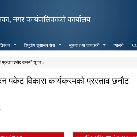
Skip to
main
िका, नगर कार्यपालिकाको कार्यालय
content
रतिवेदन
विधुतीय शुसासन सेवा
सूचना तथा जानकारी
ग्यालरी
CO
प्रस्ताव छनौट सम्बन्धी सूचना l
पादन पकेट विकास कार्यक्रमको प्रस्ताव छनौट
f