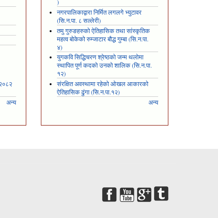
)
नगरपालिकाद्वारा निर्मित लगलगे भ्युटावर
(सि.न.पा. ८ सल्लेरी)
तमु गुरुङहरुको ऐतिहासिक तथा सांस्कृतिक
महत्व बोकेको रुम्जाटार बौद्ध गुम्बा (सि.न.पा.
४)
युगकवि सिद्धिचरण श्रेष्ठको जन्म थलोमा
स्थापित पूर्ण कदको उनको शालिक (सि.न.पा.
१२)
 २०८२
संरक्षित अवस्थामा रहेको ओखल आकारको
ऐतिहासिक ढुंगा (सि.न.पा.१२)
अन्य
अन्य