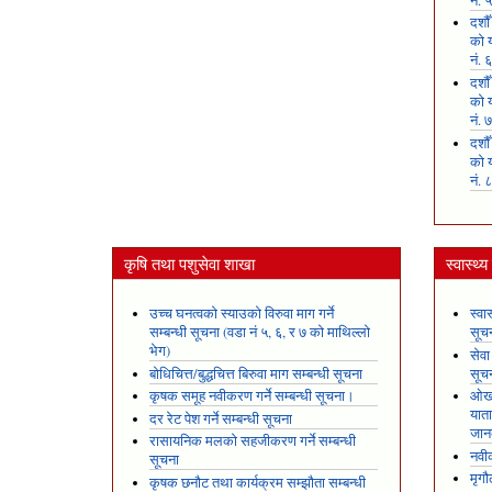
नं. 
दशौ
को य
नं. 
दशौ
को य
नं. 
दशौ
को य
नं. 
कृषि तथा पशुसेवा शाखा
स्वास्थ्
उच्च घनत्वको स्याउको विरुवा माग गर्ने
स्वा
सम्बन्धी सूचना (वडा नं ५, ६, र ७ को माथिल्लो
सूच
भेग)
सेवा
बोधिचित्त/बुद्धचित्त बिरुवा माग सम्बन्धी सूचना
सूच
कृषक समूह नवीकरण गर्ने सम्बन्धी सूचना।
ओखल
यात
दर रेट पेश गर्ने सम्बन्धी सूचना
जान
रासायनिक मलको सहजीकरण गर्ने सम्बन्धी
नवीक
सूचना
मृगौ
कृषक छनौट तथा कार्यक्रम सम्झौता सम्बन्धी