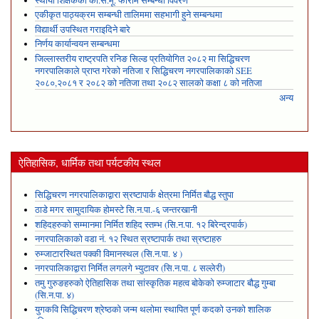
स्थायी शिक्षकको का.स.मू. फाराम सम्बन्धी विवरण
एकीकृत पाठ्यक्रम सम्बन्धी तालिममा सहभागी हुने सम्बन्धमा
विद्यार्थी उपस्थित गराइदिने बारे
निर्णय कार्यान्वयन सम्बन्धमा
जिल्लास्तरीय राष्ट्रपति रनिङ सिल्ड प्रतियोगित २०८२ मा सिद्धिचरण
नगरपालिकाले प्राप्त गरेकाे नतिजा र सिद्धिचरण नगरपालिकाको SEE
२०८०,२०८१ र २०८२ को नतिजा तथा २०८२ सालको कक्षा ८ को नतिजा
अन्य
ऐतिहासिक, धार्मिक तथा पर्यटकीय स्थल
सिद्धिचरण नगरपालिकाद्वारा स्रष्टापार्क क्षेत्रमा निर्मित बौद्ध स्तुपा
ठाडे मगर सामुदायिक होमस्टे सि.न.पा.-६ जन्तरखानी
शहिदहरुको सम्मानमा निर्मित शहिद स्तम्भ (सि.न.पा. १२ बिरेन्द्रपार्क)
नगरपालिकाको वडा नं. १२ स्थित स्रष्टापार्क तथा स्रष्टाहरु
रुम्जाटारस्थित पक्की विमानस्थल (सि.न.पा. ४ )
नगरपालिकाद्वारा निर्मित लगलगे भ्युटावर (सि.न.पा. ८ सल्लेरी)
तमु गुरुङहरुको ऐतिहासिक तथा सांस्कृतिक महत्व बोकेको रुम्जाटार बौद्ध गुम्बा
(सि.न.पा. ४)
युगकवि सिद्धिचरण श्रेष्ठको जन्म थलोमा स्थापित पूर्ण कदको उनको शालिक