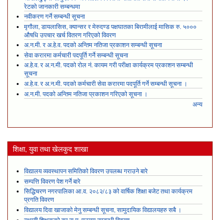
रेटको जानकारी सम्बन्धमा
नवीकरण गर्ने सम्बन्धी सूचना
मृगौला, डायलासिस, क्यान्सर र मेरुदण्ड पक्षघातका बिरामीलाई मासिक रु. ५०००
औषधि उपचार खर्च वितरण गरिएको विवरण
अ.न.मी. र अ.हे.व. पदको अन्तिम नतिजा प्रकाशन सम्बन्धी सूचना
सेवा करारमा कर्मचारी पदपूर्ति गर्ने सम्बन्धी सूचना
अ.हे.व. र अ.न.मी. पदको रोल नं. कायम गरी परीक्षा कार्यक्रम प्रकाशन सम्बन्धी
सूचना
अ.हे.व. र अ.न.मी. पदको कर्मचारी सेवा करारमा पदपूर्ति गर्ने सम्बन्धी सूचना ।
अ.न.मी. पदको अन्तिम नतिजा प्रकाशन गरिएको सूचना ।
अन्य
शिक्षा, युवा तथा खेलकुद शाखा
विद्यालय व्यवस्थापन समितिको विवरण उपलब्ध गराउने बारे
सम्पत्ति विवरण पेश गर्ने बारे
सिद्धिचरण नगरपालिका आ.व. २०८२/८३ को वार्षिक शिक्षा बजेट तथा कार्यक्रम
प्रगति विवरण
विद्यालय दिवा खाजाको मेनु सम्बन्धी सूचना, सामुदायिक विद्यालयहरु सबै ।