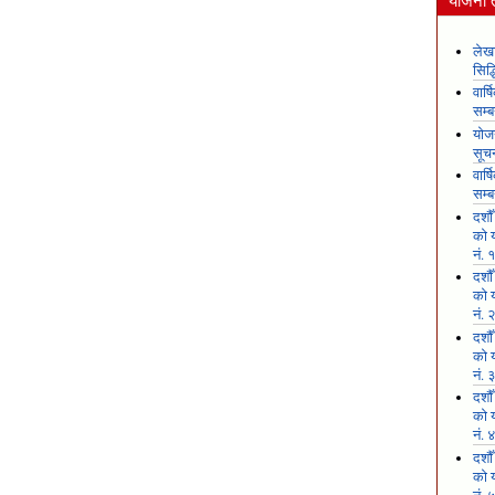
योजना 
लेखा
सिद
वार्
सम्ब
योजन
सूच
वार्
सम्ब
दशौ
को य
नं. 
दशौ
को य
नं. 
दशौ
को य
नं. 
दशौ
को य
नं. 
दशौ
को य