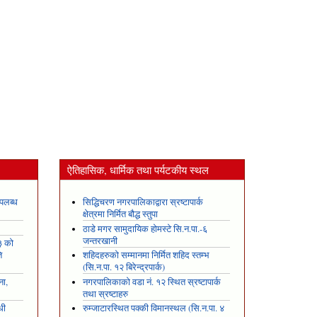
ऐतिहासिक, धार्मिक तथा पर्यटकीय स्थल
पलब्ध
सिद्धिचरण नगरपालिकाद्वारा स्रष्टापार्क
क्षेत्रमा निर्मित बौद्ध स्तुपा
ठाडे मगर सामुदायिक होमस्टे सि.न.पा.-६
जन्तरखानी
३ को
ि
शहिदहरुको सम्मानमा निर्मित शहिद स्तम्भ
(सि.न.पा. १२ बिरेन्द्रपार्क)
ना,
नगरपालिकाको वडा नं. १२ स्थित स्रष्टापार्क
तथा स्रष्टाहरु
धी
रुम्जाटारस्थित पक्की विमानस्थल (सि.न.पा. ४