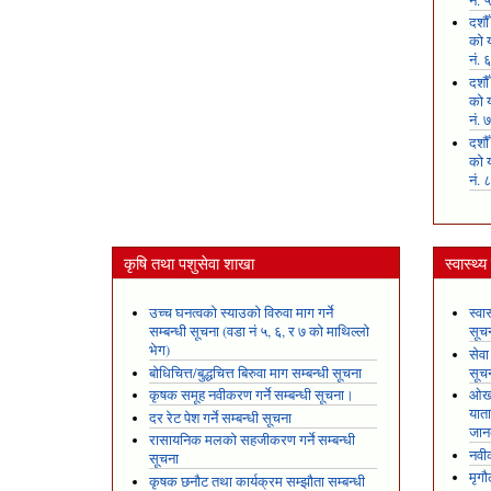
नं. 
दशौ
को य
नं. 
दशौ
को य
नं. 
दशौ
को य
नं. 
कृषि तथा पशुसेवा शाखा
स्वास्थ्
उच्च घनत्वको स्याउको विरुवा माग गर्ने
स्वा
सम्बन्धी सूचना (वडा नं ५, ६, र ७ को माथिल्लो
सूच
भेग)
सेवा
बोधिचित्त/बुद्धचित्त बिरुवा माग सम्बन्धी सूचना
सूच
कृषक समूह नवीकरण गर्ने सम्बन्धी सूचना।
ओखल
यात
दर रेट पेश गर्ने सम्बन्धी सूचना
जान
रासायनिक मलको सहजीकरण गर्ने सम्बन्धी
नवीक
सूचना
मृगौ
कृषक छनौट तथा कार्यक्रम सम्झौता सम्बन्धी