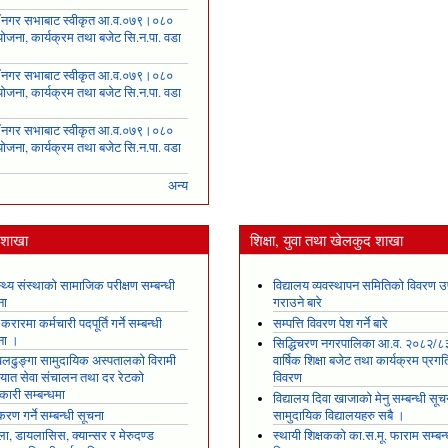
५
ँ नगर सभाबाट स्वीकृत आ.व.०७९।०८०
ोजना, कार्यक्रम तथा बजेट सि.न.पा. वडा
६
ँ नगर सभाबाट स्वीकृत आ.व.०७९।०८०
ोजना, कार्यक्रम तथा बजेट सि.न.पा. वडा
७
ँ नगर सभाबाट स्वीकृत आ.व.०७९।०८०
ोजना, कार्यक्रम तथा बजेट सि.न.पा. वडा
८
अन्य
य शाखा
शिक्षा, युवा तथा खेलकुद शाखा
स्थ्य संस्थाको सामाजिक परीक्षण सम्बन्धी
विद्यालय व्यवस्थापन समितिको विवरण उ
ना
गराउने बारे
 करारमा कर्मचारी पदपूर्ति गर्ने सम्बन्धी
सम्पत्ति विवरण पेश गर्ने बारे
ना ।
सिद्धिचरण नगरपालिका आ.व. २०८२/८
ढुङ्गा सामुदायिक अस्पतालको विरामी
वार्षिक शिक्षा बजेट तथा कार्यक्रम प्रगत
ायात सेवा संचालन तथा दर रेटको
विवरण
कारी सम्बन्धमा
विद्यालय दिवा खाजाको मेनु सम्बन्धी सूच
रण गर्ने सम्बन्धी सूचना
सामुदायिक विद्यालयहरु सबै ।
ला, डायलासिस, क्यान्सर र मेरुदण्ड
स्थायी शिक्षकको का.स.मू. फाराम सम्बन्