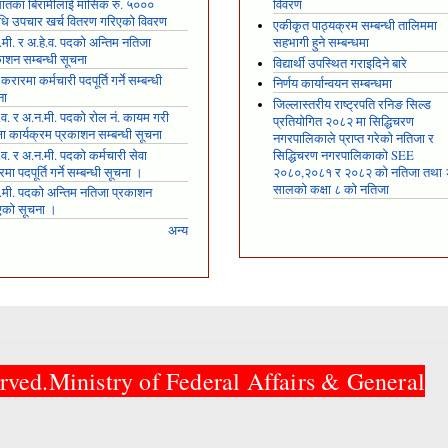
षघातका बिरामीलाई मासिक रु. ५०००
विवरण
ि उपचार खर्च वितरण गरिएको विवरण
एकीकृत पाठ्यक्रम सम्बन्धी तालिममा
मी. र अ.हे.व. पदको अन्तिम नतिजा
सहभागी हुने सम्बन्धमा
ाशन सम्बन्धी सूचना
विद्यार्थी उपस्थित गराइदिने बारे
 करारमा कर्मचारी पदपूर्ति गर्ने सम्बन्धी
निर्णय कार्यान्वयन सम्बन्धमा
ना
जिल्लास्तरीय राष्ट्रपति रनिङ सिल्ड
.व. र अ.न.मी. पदको रोल नं. कायम गरी
प्रतियोगित २०८२ मा सिद्धिचरण
्षा कार्यक्रम प्रकाशन सम्बन्धी सूचना
नगरपालिकाले प्राप्त गरेकाे नतिजा र
.व. र अ.न.मी. पदको कर्मचारी सेवा
सिद्धिचरण नगरपालिकाको SEE
मा पदपूर्ति गर्ने सम्बन्धी सूचना ।
२०८०,२०८१ र २०८२ को नतिजा तथा
सालको कक्षा ८ को नतिजा
.मी. पदको अन्तिम नतिजा प्रकाशन
एको सूचना ।
अन्य
rved.Ministry of Federal Affairs & General