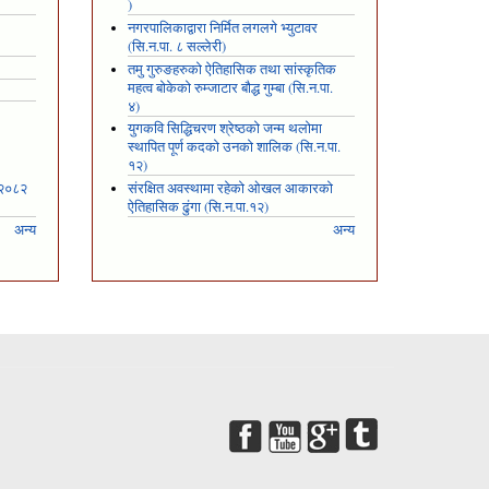
)
नगरपालिकाद्वारा निर्मित लगलगे भ्युटावर
(सि.न.पा. ८ सल्लेरी)
तमु गुरुङहरुको ऐतिहासिक तथा सांस्कृतिक
महत्व बोकेको रुम्जाटार बौद्ध गुम्बा (सि.न.पा.
४)
युगकवि सिद्धिचरण श्रेष्ठको जन्म थलोमा
स्थापित पूर्ण कदको उनको शालिक (सि.न.पा.
१२)
 २०८२
संरक्षित अवस्थामा रहेको ओखल आकारको
ऐतिहासिक ढुंगा (सि.न.पा.१२)
अन्य
अन्य