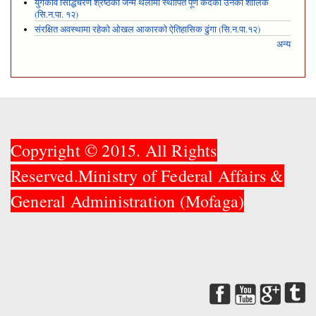
युगकवि सिद्धिचरण श्रेष्ठको जन्म थलोमा स्थापित पूर्ण कदको उनको शालिक
(सि.न.पा. १२)
संरक्षित अवस्थामा रहेको ओखल आकारको ऐतिहासिक ढुंगा (सि.न.पा.१२)
अन्य
Copyright © 2015. All Rights
Reserved.Ministry of Federal Affairs &
General Administration (Mofaga)