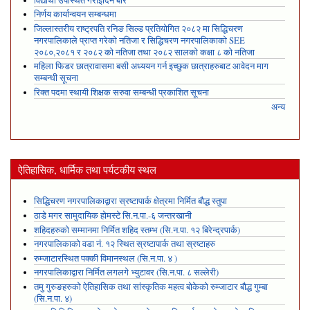
विद्यार्थी उपस्थित गराइदिने बारे
निर्णय कार्यान्वयन सम्बन्धमा
जिल्लास्तरीय राष्ट्रपति रनिङ सिल्ड प्रतियोगित २०८२ मा सिद्धिचरण
नगरपालिकाले प्राप्त गरेकाे नतिजा र सिद्धिचरण नगरपालिकाको SEE
२०८०,२०८१ र २०८२ को नतिजा तथा २०८२ सालको कक्षा ८ को नतिजा
महिला फिडर छात्रावासमा बसी अध्ययन गर्न इच्छुक छात्राहरुबाट आवेदन माग
सम्बन्धी सूचना
रिक्त पदमा स्थायी शिक्षक सरुवा सम्बन्धी प्रकाशित सूचना
अन्य
ऐतिहासिक, धार्मिक तथा पर्यटकीय स्थल
सिद्धिचरण नगरपालिकाद्वारा स्रष्टापार्क क्षेत्रमा निर्मित बौद्ध स्तुपा
ठाडे मगर सामुदायिक होमस्टे सि.न.पा.-६ जन्तरखानी
शहिदहरुको सम्मानमा निर्मित शहिद स्तम्भ (सि.न.पा. १२ बिरेन्द्रपार्क)
नगरपालिकाको वडा नं. १२ स्थित स्रष्टापार्क तथा स्रष्टाहरु
रुम्जाटारस्थित पक्की विमानस्थल (सि.न.पा. ४ )
नगरपालिकाद्वारा निर्मित लगलगे भ्युटावर (सि.न.पा. ८ सल्लेरी)
तमु गुरुङहरुको ऐतिहासिक तथा सांस्कृतिक महत्व बोकेको रुम्जाटार बौद्ध गुम्बा
(सि.न.पा. ४)