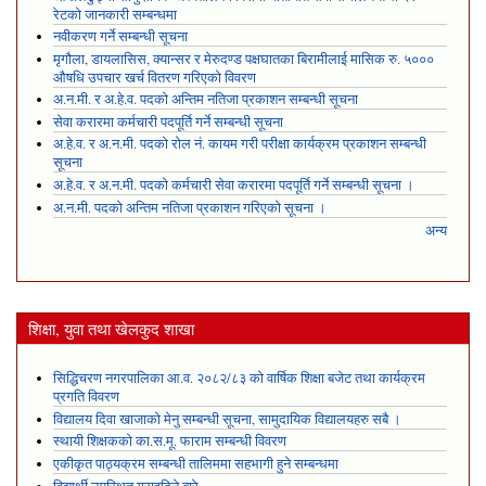
रेटको जानकारी सम्बन्धमा
नवीकरण गर्ने सम्बन्धी सूचना
मृगौला, डायलासिस, क्यान्सर र मेरुदण्ड पक्षघातका बिरामीलाई मासिक रु. ५०००
औषधि उपचार खर्च वितरण गरिएको विवरण
अ.न.मी. र अ.हे.व. पदको अन्तिम नतिजा प्रकाशन सम्बन्धी सूचना
सेवा करारमा कर्मचारी पदपूर्ति गर्ने सम्बन्धी सूचना
अ.हे.व. र अ.न.मी. पदको रोल नं. कायम गरी परीक्षा कार्यक्रम प्रकाशन सम्बन्धी
सूचना
अ.हे.व. र अ.न.मी. पदको कर्मचारी सेवा करारमा पदपूर्ति गर्ने सम्बन्धी सूचना ।
अ.न.मी. पदको अन्तिम नतिजा प्रकाशन गरिएको सूचना ।
अन्य
शिक्षा, युवा तथा खेलकुद शाखा
सिद्धिचरण नगरपालिका आ.व. २०८२/८३ को वार्षिक शिक्षा बजेट तथा कार्यक्रम
प्रगति विवरण
विद्यालय दिवा खाजाको मेनु सम्बन्धी सूचना, सामुदायिक विद्यालयहरु सबै ।
स्थायी शिक्षकको का.स.मू. फाराम सम्बन्धी विवरण
एकीकृत पाठ्यक्रम सम्बन्धी तालिममा सहभागी हुने सम्बन्धमा