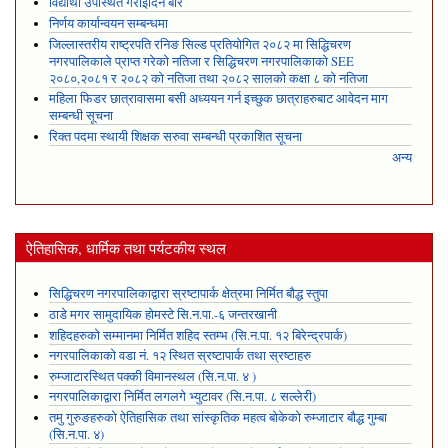
विद्यार्थी उपस्थित गराइदिने बारे
निर्णय कार्यान्वयन सम्बन्धमा
जिल्लास्तरीय राष्ट्रपति रनिङ सिल्ड प्रतियोगित २०८२ मा सिद्धिचरण
नगरपालिकाले प्राप्त गरेकाे नतिजा र सिद्धिचरण नगरपालिकाको SEE
२०८०,२०८१ र २०८२ को नतिजा तथा २०८२ सालको कक्षा ८ को नतिजा
महिला फिडर छात्रावासमा बसी अध्ययन गर्न इच्छुक छात्राहरुबाट आवेदन माग
सम्बन्धी सूचना
रिक्त पदमा स्थायी शिक्षक सरुवा सम्बन्धी प्रकाशित सूचना
अन्य
ऐतिहासिक, धार्मिक तथा पर्यटकीय स्थल
सिद्धिचरण नगरपालिकाद्वारा स्रष्टापार्क क्षेत्रमा निर्मित बौद्ध स्तुपा
ठाडे मगर सामुदायिक होमस्टे सि.न.पा.-६ जन्तरखानी
शहिदहरुको सम्मानमा निर्मित शहिद स्तम्भ (सि.न.पा. १२ बिरेन्द्रपार्क)
नगरपालिकाको वडा नं. १२ स्थित स्रष्टापार्क तथा स्रष्टाहरु
रुम्जाटारस्थित पक्की विमानस्थल (सि.न.पा. ४ )
नगरपालिकाद्वारा निर्मित लगलगे भ्युटावर (सि.न.पा. ८ सल्लेरी)
तमु गुरुङहरुको ऐतिहासिक तथा सांस्कृतिक महत्व बोकेको रुम्जाटार बौद्ध गुम्बा
(सि.न.पा. ४)