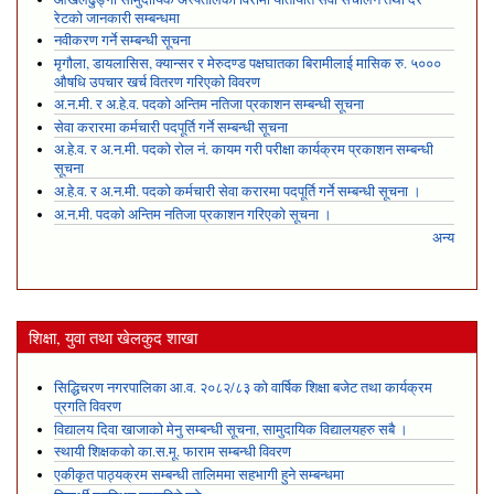
रेटको जानकारी सम्बन्धमा
नवीकरण गर्ने सम्बन्धी सूचना
मृगौला, डायलासिस, क्यान्सर र मेरुदण्ड पक्षघातका बिरामीलाई मासिक रु. ५०००
औषधि उपचार खर्च वितरण गरिएको विवरण
अ.न.मी. र अ.हे.व. पदको अन्तिम नतिजा प्रकाशन सम्बन्धी सूचना
सेवा करारमा कर्मचारी पदपूर्ति गर्ने सम्बन्धी सूचना
अ.हे.व. र अ.न.मी. पदको रोल नं. कायम गरी परीक्षा कार्यक्रम प्रकाशन सम्बन्धी
सूचना
अ.हे.व. र अ.न.मी. पदको कर्मचारी सेवा करारमा पदपूर्ति गर्ने सम्बन्धी सूचना ।
अ.न.मी. पदको अन्तिम नतिजा प्रकाशन गरिएको सूचना ।
अन्य
शिक्षा, युवा तथा खेलकुद शाखा
सिद्धिचरण नगरपालिका आ.व. २०८२/८३ को वार्षिक शिक्षा बजेट तथा कार्यक्रम
प्रगति विवरण
विद्यालय दिवा खाजाको मेनु सम्बन्धी सूचना, सामुदायिक विद्यालयहरु सबै ।
स्थायी शिक्षकको का.स.मू. फाराम सम्बन्धी विवरण
एकीकृत पाठ्यक्रम सम्बन्धी तालिममा सहभागी हुने सम्बन्धमा