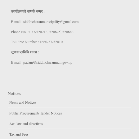
कार्यालयकाे सम्पर्क नम्बर :
E-mail :
siddhicharanmunicipality@gmail.com
Phone No. : 037-520213, 520625, 520683
Toll Free Number : 1660-37-52010
सूचना प्रबिधि शाखा :
E-mail :
padam@siddhicharanmun.gov.np
Notices
News and Notices
Public Procurement/ Tender Notices
Act, law and directives
Tax and Fees