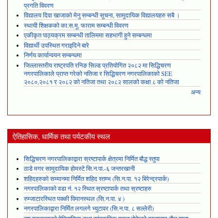
प्रगति विवरण
विद्यालय दिवा खाजाको मेनु सम्बन्धी सूचना, सामुदायिक विद्यालयहरु सबै ।
स्थायी शिक्षकको का.स.मू. फाराम सम्बन्धी विवरण
एकीकृत पाठ्यक्रम सम्बन्धी तालिममा सहभागी हुने सम्बन्धमा
विद्यार्थी उपस्थित गराइदिने बारे
निर्णय कार्यान्वयन सम्बन्धमा
जिल्लास्तरीय राष्ट्रपति रनिङ सिल्ड प्रतियोगित २०८२ मा सिद्धिचरण
नगरपालिकाले प्राप्त गरेकाे नतिजा र सिद्धिचरण नगरपालिकाको SEE
२०८०,२०८१ र २०८२ को नतिजा तथा २०८२ सालको कक्षा ८ को नतिजा
अन्य
ऐतिहासिक, धार्मिक तथा पर्यटकीय स्थल
सिद्धिचरण नगरपालिकाद्वारा स्रष्टापार्क क्षेत्रमा निर्मित बौद्ध स्तुपा
ठाडे मगर सामुदायिक होमस्टे सि.न.पा.-६ जन्तरखानी
शहिदहरुको सम्मानमा निर्मित शहिद स्तम्भ (सि.न.पा. १२ बिरेन्द्रपार्क)
नगरपालिकाको वडा नं. १२ स्थित स्रष्टापार्क तथा स्रष्टाहरु
रुम्जाटारस्थित पक्की विमानस्थल (सि.न.पा. ४ )
नगरपालिकाद्वारा निर्मित लगलगे भ्युटावर (सि.न.पा. ८ सल्लेरी)