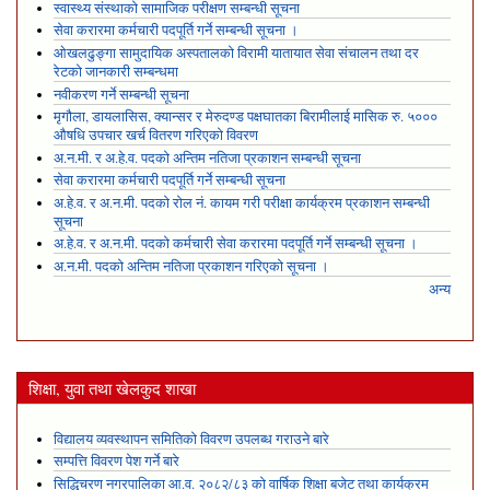
स्वास्थ्य संस्थाको सामाजिक परीक्षण सम्बन्धी सूचना
सेवा करारमा कर्मचारी पदपूर्ति गर्ने सम्बन्धी सूचना ।
ओखलढुङ्गा सामुदायिक अस्पतालको विरामी यातायात सेवा संचालन तथा दर
रेटको जानकारी सम्बन्धमा
नवीकरण गर्ने सम्बन्धी सूचना
मृगौला, डायलासिस, क्यान्सर र मेरुदण्ड पक्षघातका बिरामीलाई मासिक रु. ५०००
औषधि उपचार खर्च वितरण गरिएको विवरण
अ.न.मी. र अ.हे.व. पदको अन्तिम नतिजा प्रकाशन सम्बन्धी सूचना
सेवा करारमा कर्मचारी पदपूर्ति गर्ने सम्बन्धी सूचना
अ.हे.व. र अ.न.मी. पदको रोल नं. कायम गरी परीक्षा कार्यक्रम प्रकाशन सम्बन्धी
सूचना
अ.हे.व. र अ.न.मी. पदको कर्मचारी सेवा करारमा पदपूर्ति गर्ने सम्बन्धी सूचना ।
अ.न.मी. पदको अन्तिम नतिजा प्रकाशन गरिएको सूचना ।
अन्य
शिक्षा, युवा तथा खेलकुद शाखा
विद्यालय व्यवस्थापन समितिको विवरण उपलब्ध गराउने बारे
सम्पत्ति विवरण पेश गर्ने बारे
सिद्धिचरण नगरपालिका आ.व. २०८२/८३ को वार्षिक शिक्षा बजेट तथा कार्यक्रम