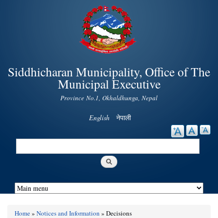
Skip to
main
content
Siddhicharan Municipality, Office of The
Municipal Executive
Province No.1, Okhaldhunga, Nepal
English
नेपाली
Search
Search form
Home
»
Notices and Information
» Decisions