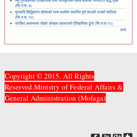
तमु गुरुङहरुको ऐतिहासिक तथा सांस्कृतिक महत्व बोकेको रुम्जाटार बौद्ध गुम्बा
(सि.न.पा. ४)
युगकवि सिद्धिचरण श्रेष्ठको जन्म थलोमा स्थापित पूर्ण कदको उनको शालिक
(सि.न.पा. १२)
संरक्षित अवस्थामा रहेको ओखल आकारको ऐतिहासिक ढुंगा (सि.न.पा.१२)
अन्य
Copyright © 2015. All Rights
Reserved.Ministry of Federal Affairs &
General Administration (Mofaga)