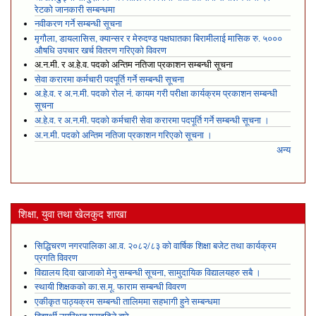
रेटको जानकारी सम्बन्धमा
नवीकरण गर्ने सम्बन्धी सूचना
मृगौला, डायलासिस, क्यान्सर र मेरुदण्ड पक्षघातका बिरामीलाई मासिक रु. ५०००
औषधि उपचार खर्च वितरण गरिएको विवरण
अ.न.मी. र अ.हे.व. पदको अन्तिम नतिजा प्रकाशन सम्बन्धी सूचना
सेवा करारमा कर्मचारी पदपूर्ति गर्ने सम्बन्धी सूचना
अ.हे.व. र अ.न.मी. पदको रोल नं. कायम गरी परीक्षा कार्यक्रम प्रकाशन सम्बन्धी
सूचना
अ.हे.व. र अ.न.मी. पदको कर्मचारी सेवा करारमा पदपूर्ति गर्ने सम्बन्धी सूचना ।
अ.न.मी. पदको अन्तिम नतिजा प्रकाशन गरिएको सूचना ।
अन्य
शिक्षा, युवा तथा खेलकुद शाखा
सिद्धिचरण नगरपालिका आ.व. २०८२/८३ को वार्षिक शिक्षा बजेट तथा कार्यक्रम
प्रगति विवरण
विद्यालय दिवा खाजाको मेनु सम्बन्धी सूचना, सामुदायिक विद्यालयहरु सबै ।
स्थायी शिक्षकको का.स.मू. फाराम सम्बन्धी विवरण
एकीकृत पाठ्यक्रम सम्बन्धी तालिममा सहभागी हुने सम्बन्धमा