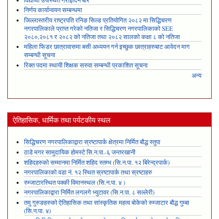
विद्यार्थी उपस्थित गराइदिने बारे
निर्णय कार्यान्वयन सम्बन्धमा
जिल्लास्तरीय राष्ट्रपति रनिङ सिल्ड प्रतियोगित २०८२ मा सिद्धिचरण
नगरपालिकाले प्राप्त गरेकाे नतिजा र सिद्धिचरण नगरपालिकाको SEE
२०८०,२०८१ र २०८२ को नतिजा तथा २०८२ सालको कक्षा ८ को नतिजा
महिला फिडर छात्रावासमा बसी अध्ययन गर्न इच्छुक छात्राहरुबाट आवेदन माग
सम्बन्धी सूचना
रिक्त पदमा स्थायी शिक्षक सरुवा सम्बन्धी प्रकाशित सूचना
अन्य
ऐतिहासिक, धार्मिक तथा पर्यटकीय स्थल
सिद्धिचरण नगरपालिकाद्वारा स्रष्टापार्क क्षेत्रमा निर्मित बौद्ध स्तुपा
ठाडे मगर सामुदायिक होमस्टे सि.न.पा.-६ जन्तरखानी
शहिदहरुको सम्मानमा निर्मित शहिद स्तम्भ (सि.न.पा. १२ बिरेन्द्रपार्क)
नगरपालिकाको वडा नं. १२ स्थित स्रष्टापार्क तथा स्रष्टाहरु
रुम्जाटारस्थित पक्की विमानस्थल (सि.न.पा. ४ )
नगरपालिकाद्वारा निर्मित लगलगे भ्युटावर (सि.न.पा. ८ सल्लेरी)
तमु गुरुङहरुको ऐतिहासिक तथा सांस्कृतिक महत्व बोकेको रुम्जाटार बौद्ध गुम्बा
(सि.न.पा. ४)