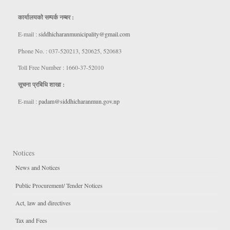
कार्यालयकाे सम्पर्क नम्बर :
E-mail :
siddhicharanmunicipality@gmail.com
Phone No. : 037-520213, 520625, 520683
Toll Free Number : 1660-37-52010
सूचना प्रबिधि शाखा :
E-mail :
padam@siddhicharanmun.gov.np
Notices
News and Notices
Public Procurement/ Tender Notices
Act, law and directives
Tax and Fees