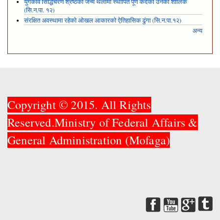
युगकवि सिद्धिचरण श्रेष्ठको जन्म थलोमा स्थापित पूर्ण कदको उनको शालिक
(सि.न.पा. १२)
संरक्षित अवस्थामा रहेको ओखल आकारको ऐतिहासिक ढुंगा (सि.न.पा.१२)
अन्य
Copyright © 2015. All Rights
Reserved.Ministry of Federal Affairs &
General Administration (Mofaga)