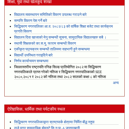
शिक्षा, युवा तथा खेलकुद शाखा
विद्यालय व्यवस्थापन समितिको विवरण उपलब्ध गराउने बारे
सम्पत्ति विवरण पेश गर्ने बारे
सिद्धिचरण नगरपालिका आ.व. २०८२/८३ को वार्षिक शिक्षा बजेट तथा कार्यक्रम
प्रगति विवरण
विद्यालय दिवा खाजाको मेनु सम्बन्धी सूचना, सामुदायिक विद्यालयहरु सबै ।
स्थायी शिक्षकको का.स.मू. फाराम सम्बन्धी विवरण
एकीकृत पाठ्यक्रम सम्बन्धी तालिममा सहभागी हुने सम्बन्धमा
विद्यार्थी उपस्थित गराइदिने बारे
निर्णय कार्यान्वयन सम्बन्धमा
जिल्लास्तरीय राष्ट्रपति रनिङ सिल्ड प्रतियोगित २०८२ मा सिद्धिचरण
नगरपालिकाले प्राप्त गरेकाे नतिजा र सिद्धिचरण नगरपालिकाको SEE
२०८०,२०८१ र २०८२ को नतिजा तथा २०८२ सालको कक्षा ८ को नतिजा
अन्य
ऐतिहासिक, धार्मिक तथा पर्यटकीय स्थल
सिद्धिचरण नगरपालिकाद्वारा स्रष्टापार्क क्षेत्रमा निर्मित बौद्ध स्तुपा
ठाडे मगर सामुदायिक होमस्टे सि.न.पा.-६ जन्तरखानी