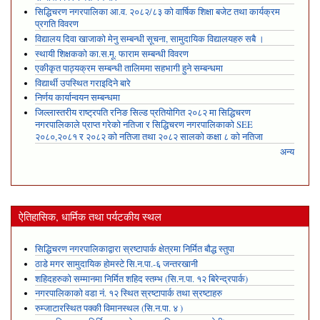
सिद्धिचरण नगरपालिका आ.व. २०८२/८३ को वार्षिक शिक्षा बजेट तथा कार्यक्रम
प्रगति विवरण
विद्यालय दिवा खाजाको मेनु सम्बन्धी सूचना, सामुदायिक विद्यालयहरु सबै ।
स्थायी शिक्षकको का.स.मू. फाराम सम्बन्धी विवरण
एकीकृत पाठ्यक्रम सम्बन्धी तालिममा सहभागी हुने सम्बन्धमा
विद्यार्थी उपस्थित गराइदिने बारे
निर्णय कार्यान्वयन सम्बन्धमा
जिल्लास्तरीय राष्ट्रपति रनिङ सिल्ड प्रतियोगित २०८२ मा सिद्धिचरण
नगरपालिकाले प्राप्त गरेकाे नतिजा र सिद्धिचरण नगरपालिकाको SEE
२०८०,२०८१ र २०८२ को नतिजा तथा २०८२ सालको कक्षा ८ को नतिजा
अन्य
ऐतिहासिक, धार्मिक तथा पर्यटकीय स्थल
सिद्धिचरण नगरपालिकाद्वारा स्रष्टापार्क क्षेत्रमा निर्मित बौद्ध स्तुपा
ठाडे मगर सामुदायिक होमस्टे सि.न.पा.-६ जन्तरखानी
शहिदहरुको सम्मानमा निर्मित शहिद स्तम्भ (सि.न.पा. १२ बिरेन्द्रपार्क)
नगरपालिकाको वडा नं. १२ स्थित स्रष्टापार्क तथा स्रष्टाहरु
रुम्जाटारस्थित पक्की विमानस्थल (सि.न.पा. ४ )