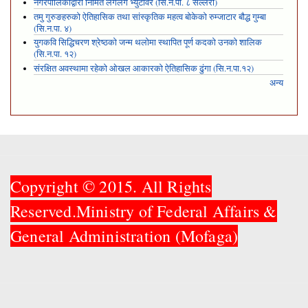
नगरपालिकाद्वारा निर्मित लगलगे भ्युटावर (सि.न.पा. ८ सल्लेरी)
तमु गुरुङहरुको ऐतिहासिक तथा सांस्कृतिक महत्व बोकेको रुम्जाटार बौद्ध गुम्बा
(सि.न.पा. ४)
युगकवि सिद्धिचरण श्रेष्ठको जन्म थलोमा स्थापित पूर्ण कदको उनको शालिक
(सि.न.पा. १२)
संरक्षित अवस्थामा रहेको ओखल आकारको ऐतिहासिक ढुंगा (सि.न.पा.१२)
अन्य
Copyright © 2015. All Rights
Reserved.Ministry of Federal Affairs &
General Administration (Mofaga)