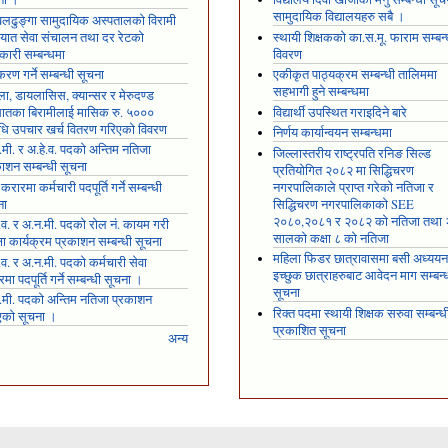
सामुदायिक विद्यालयहरु सबै ।
ढुङ्गा सामुदायिक अस्पतालको विरामी
ायात सेवा संचालन तथा दर रेटको
स्थायी शिक्षकको का.स.मू. फाराम सम्बन्
कारी सम्बन्धमा
विवरण
रण गर्ने सम्बन्धी सूचना
एकीकृत पाठ्यक्रम सम्बन्धी तालिममा
सहभागी हुने सम्बन्धमा
ला, डायलासिस, क्यान्सर र मेरुदण्ड
षघातका बिरामीलाई मासिक रु. ५०००
विद्यार्थी उपस्थित गराइदिने बारे
ि उपचार खर्च वितरण गरिएको विवरण
निर्णय कार्यान्वयन सम्बन्धमा
मी. र अ.हे.व. पदको अन्तिम नतिजा
जिल्लास्तरीय राष्ट्रपति रनिङ सिल्ड
ाशन सम्बन्धी सूचना
प्रतियोगित २०८२ मा सिद्धिचरण
 करारमा कर्मचारी पदपूर्ति गर्ने सम्बन्धी
नगरपालिकाले प्राप्त गरेकाे नतिजा र
ना
सिद्धिचरण नगरपालिकाको SEE
२०८०,२०८१ र २०८२ को नतिजा तथा
.व. र अ.न.मी. पदको रोल नं. कायम गरी
सालको कक्षा ८ को नतिजा
्षा कार्यक्रम प्रकाशन सम्बन्धी सूचना
महिला फिडर छात्रावासमा बसी अध्ययन 
.व. र अ.न.मी. पदको कर्मचारी सेवा
इच्छुक छात्राहरुबाट आवेदन माग सम्बन्
मा पदपूर्ति गर्ने सम्बन्धी सूचना ।
सूचना
.मी. पदको अन्तिम नतिजा प्रकाशन
रिक्त पदमा स्थायी शिक्षक सरुवा सम्बन्ध
एको सूचना ।
प्रकाशित सूचना
अन्य