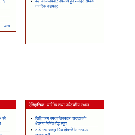
वडा कार्यालयबाट उपलब्ध हुने सेवाहरु सम्बन्धी
र्ने
नागरिक बडापत्र
अन्य
ऐतिहासिक, धार्मिक तथा पर्यटकीय स्थल
३ को
सिद्धिचरण नगरपालिकाद्वारा स्रष्टापार्क
ि
क्षेत्रमा निर्मित बौद्ध स्तुपा
ठाडे मगर सामुदायिक होमस्टे सि.न.पा.-६
ना,
जन्तरखानी