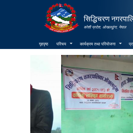
सिद्धिचरण नगरपाल
कोशी प्रदेश, ओखलढुंगा, नेपाल
गृहपृष्ठ
परिचय
कार्यक्रम तथा परियोजना
प्