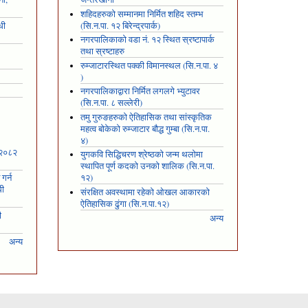
शहिदहरुको सम्मानमा निर्मित शहिद स्तम्भ
धी
(सि.न.पा. १२ बिरेन्द्रपार्क)
नगरपालिकाको वडा नं. १२ स्थित स्रष्टापार्क
तथा स्रष्टाहरु
रुम्जाटारस्थित पक्की विमानस्थल (सि.न.पा. ४
)
नगरपालिकाद्वारा निर्मित लगलगे भ्युटावर
(सि.न.पा. ८ सल्लेरी)
तमु गुरुङहरुको ऐतिहासिक तथा सांस्कृतिक
महत्व बोकेको रुम्जाटार बौद्ध गुम्बा (सि.न.पा.
४)
 २०८२
युगकवि सिद्धिचरण श्रेष्ठको जन्म थलोमा
स्थापित पूर्ण कदको उनको शालिक (सि.न.पा.
गर्न
१२)
धी
संरक्षित अवस्थामा रहेको ओखल आकारको
ऐतिहासिक ढुंगा (सि.न.पा.१२)
ी
अन्य
अन्य