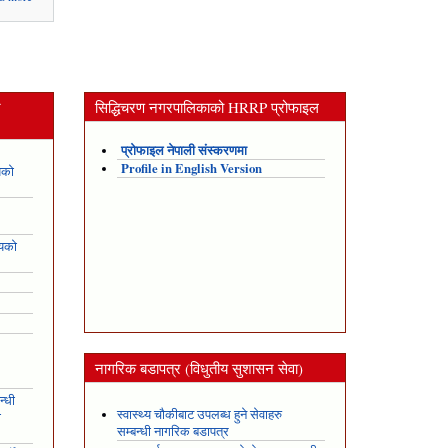
संक्षिप्त
परिचय
न
सिद्धिचरण नगरपालिकाको HRRP प्रोफाइल
प्रोफाइल नेपाली संस्करणमा
Profile in English Version
यको
शयको
नागरिक बडापत्र (विधुतीय सुशासन सेवा)
न्धी
स्वास्थ्य चौकीबाट उपलब्ध हुने सेवाहरु
ो
सम्बन्धी नागरिक बडापत्र