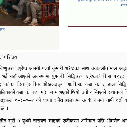
थप 
िप्त परिचय
विष्णुचरण श्रेष्ठ आफ्नी पत्नी कुमारी श्रेष्ठका साथ तत्कालीन माल अड
े भई यहाँ आएको अवस्थामा युगकवि सिद्धिचरण श्रेष्ठको वि.सं १९६८
९ गतेका दिन (साविक ओखलढुङ्गा गा.वि.स. वडा नं. ६ हाल सिद्ध
लिकाको वडा नं. १२ मा) जन्म भएको थियो उनी जन्मिएको स्थानको कि
षेत्रफल ०–८–०–२ को जग्गा समेत हालसम्म उनकै नाममा नापी दर्ता 
ो छ ।
ालीन श्री ५ पृथ्वी नारायण शाहको एकीकरण अभियान पछि भीमसेन था