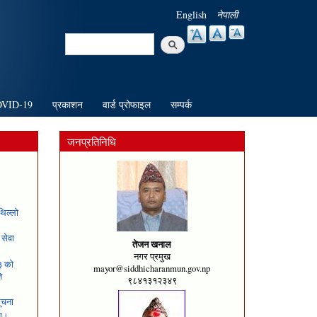
English
नेपाली
Search
Search form
VID-19
प्रकाशन
वार्ड प्रोफाइल
सम्पर्क
जनप्रतिनिधि
थिल्लो
सेवा
तेजन खनाल
नगर प्रमुख
३ को
mayor@siddhicharanmun.gov.np
ि
९८४१३१२३४९
सूचना
ना।