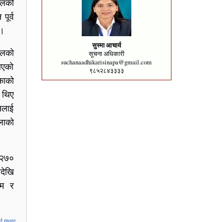
ालको
ूर्व
 ।
सुस्मा आचार्य
ल्लको
सूचना अधिकारी
suchanaadhikarisinapa@gmail.com
 आएको
९८५२८४३३३३
काको
 थिए
सलाई
लाको
 २७०
हदेखि
ाम र
about
d more