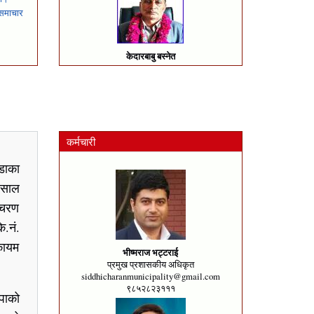
समाचार
केदारबाबु बस्नेत
उप– प्रमुख
basnetkedar138@gmail.com
९८६२६०५१८८
कर्मचारी
्डाका
 साल
िचरण
.नं.
कायम
भीष्मराज भट्टराई
प्रमुख प्रशासकीय अधिकृत
siddhicharanmunicipality@gmail.com
९८५२८२३१११
पाको