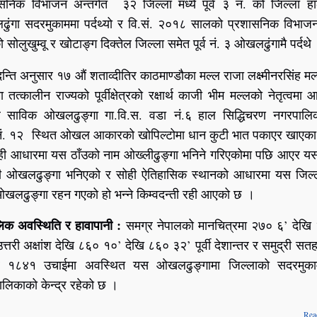
सनिक विभाजन अन्तर्गत ३२ जिल्ला मध्ये पूर्व ३ नं. को जिल्ला ह
ंगा सदरमुकाममा पर्दथ्यो र वि.सं. २०१८ सालको प्रशासनिक विभाजन प
 सोलुखुम्वू र खोटाङ्ग दिक्तेल जिल्ला समेत पूर्व नं. ३ ओखलढुंगामै पर्दथे
दन्ति अनुसार १७ औं शताव्दीतिर काठमाण्डौका मल्ल राजा लक्ष्मीनरसिंह म
ा तत्कालीन राज्यको पूर्वीक्षेत्रको रक्षार्थ काजी भीम मल्लको नेतृत्वमा
ले साविक ओखलढुङ्गा गा.वि.स. वडा नं.६ हाल सिद्धिचरण नगरपालि
नं. १२ स्थित ओखल आकारको खोपिल्टोमा धान कुटी भात पकाएर खाएका
ही आधारमा यस ठाँउको नाम ओख्लीढुङ्गा भनिने गरिएकोमा पछि आएर य
री ओखलढुङ्गा भनिएको र सोही ऐतिहासिक स्थानको आधारमा यस जिल्
खलढुङ्गा रहन गएको हो भन्ने किम्वदन्ती रही आएको छ ।
िक अवस्थिति र हावापानी :
समग्र नेपालको मानचित्रमा २७० ६’ देखि
त्तरी अक्षांश देखि ८६० १०’ देखि ८६० ३२’ पूर्वी देशान्तर र समुद्री सत
 १८४१ उचाईमा अवस्थित यस ओखलढुङ्गामा जिल्लाको सदरमुक
लिकाको केन्द्र रहेको छ ।
Rea