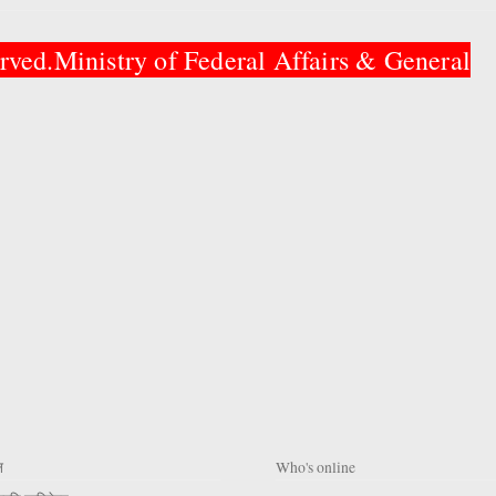
rved.Ministry of Federal Affairs & General
न
Who's online