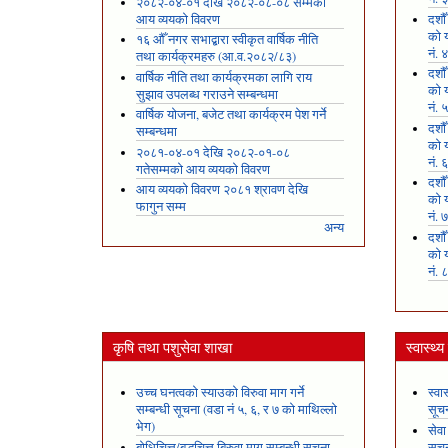
२०८२-०४-०१ देखि २०८२-०८-०८ सम्मको
आय व्ययको विवरण
दशौ
को य
१६ औँ नगर सभाद्बारा स्वीकृत वार्षिक नीति
नं. 
तथा कार्यक्रमहरु (आ.व.२०८२/८३)
दशौ
वार्षिक नीति तथा कार्यक्रमका लागि राय
को य
सुझाव उपलब्ध गराउने सम्बन्धमा
नं. 
वार्षिक योजना, बजेट तथा कार्यक्रम पेश गर्ने
दशौ
सम्बन्धमा
को य
२०८१-०४-०१ देखि २०८२-०१-०८
नं. 
गतेसम्मको आय व्ययको विवरण
दशौ
आय व्ययको विवरण २०८१ श्रावण देखि
को य
फागुन सम्म
नं. 
अन्य
दशौ
को य
नं. 
कृषि तथा पशुसेवा शाखा
स्वास्थ्
उच्च घनत्वको स्याउको विरुवा माग गर्ने
स्वा
सम्बन्धी सूचना (वडा नं ५, ६, र ७ को माथिल्लो
सूच
भेग)
सेवा
बोधिचित्त/बुद्धचित्त बिरुवा माग सम्बन्धी सूचना
सूच